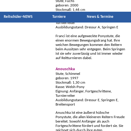
Stute, Fuchs
geboren: 2000
Stockmaß: 1,46 cm
Rasse: Dt. Reitpony
Reitschüler-NEWS
Turniere
News & Termine
Eignung: Anfänger, Fortgeschrittene,
Turnierreiter
Ausbildungsstand: Dressur A, Springen E
Franci ist eine aufgeweckte Ponystute, die
einen enormen Bewegungsdrang hat. Ihre
weichen Bewegungen kommen den Reitern
beim Aussitzen sehr entgegen. Beim Springen
ist sie sehr zuverlässig und ist immer wieder
auf Reitturnieren dabei.
Anouschka
Stute, Schimmel
geboren: 1997
Stockmaß: 1,30 cm
Rasse: Welsh-Pony
Eignung: Anfänger, Fortgeschrittene,
Turnierreiter
Ausbildungsstand: Dressur E, Springen E,
Breitensport
Anuschka ist eine äußerst hübsche
Ponystute, die allen kleineren Reitern Freude
bereitet. Sowohl Anfänger als auch
Fortgeschrittene fördert und fordert sie. Sie
zeichnet sich durch ihre guten