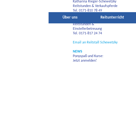
Katharina Rieger-Schewetzky
Reitstunden & Verkaufspferde
Tel. 0171-810 78 49
Über uns
Reitunterricht
Steffi Schewetzky
Reitstunden &
Einstellerbetreuung
Tel. 0171-817 24 74
Email an Reitstall Schewetzky
NEWS
Ponyspaß und Kurse:
Jetzt anmelden!